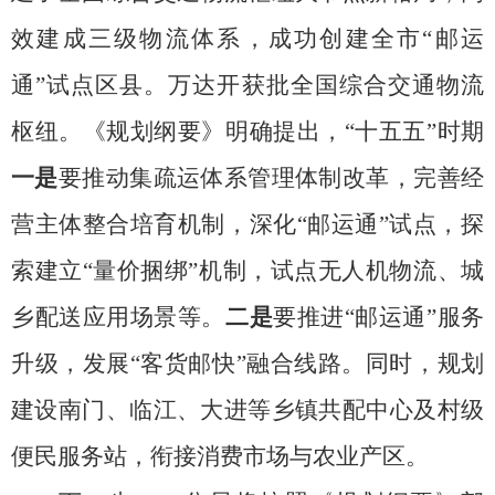
效建成三级物流体系，成功创建全市“邮运
通”试点区县
。
万达开获批全国综合交通物流
枢纽
。
《
规划纲要》
明确提出，
“十五五”时期
一是
要推动集疏运体系管理体制改革，完善经
营主体整合培育机制，深化
“
邮运通
”
试点，探
索建立
“
量价捆绑
”
机制，试点无人机物流、城
乡配送应用场景等。
二是
要推进
“
邮运通
”
服务
升级，发展
“
客货邮快
”
融合线路。同时，规划
建设南门、临江、大进等乡镇共配中心及村级
便民服务站，衔接消费市场与农业产区。