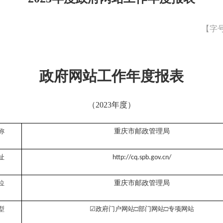
【字
政府网站工作年度报表
（
202
3
年度）
称
重庆市邮政管理局
址
http://cq.spb.gov.cn/
位
重庆市邮政管理局
型
☑
政府门户网站
□
部门网站
□专项网站